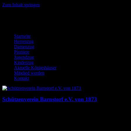
Zum Inhalt springen
Startseite
Herrenzug
Damenzug
Pioniere
Jugendzug
Kinderzug
Aktuelle Königshäuser
Mitglied werden
Kontakt
Schützenverein Barnstorf e.V. von 1873
Dies ist die Homepage des Schützenverein Barnstorf e.V. von 1873. 
Menü