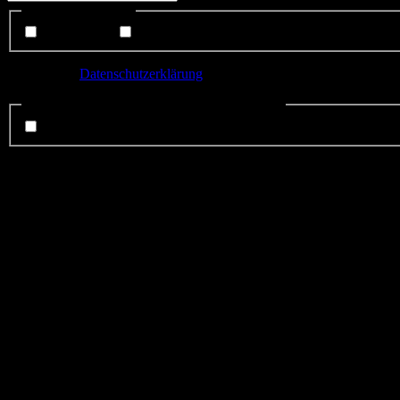
Liste(n) auswählen:
Interessenten
Mitglieder
Ich habe die
Datenschutzerklärung
gelesen und bin mit der Speicheru
Datenschutzerklärung gelsen und anerkannt.
*
ich stimme zu.