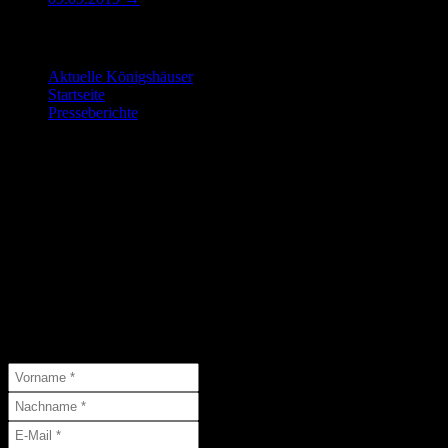
Letzte Änderungen:
Aktuelle Königshäuser
9. Juli 2026
Startseite
9. Juli 2026
Presseberichte
15. Juni 2026
Die nächsten Veranstaltungen…
…findet Ihr hier:
Abonniere unseren Newsletter
Abonniere unseren Newsletter und schließe Dich 46 anderen Abonne
( * = Pflichtfelder )