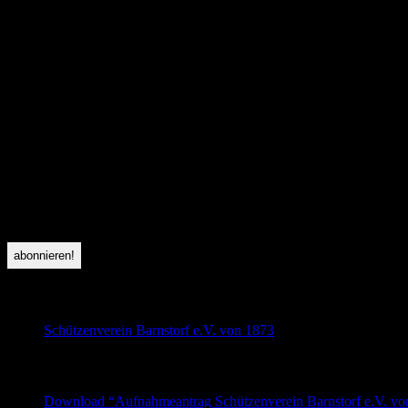
Sicherheitsfrage:
*
Zeit abgelaufen! Bitte Seite neu laden
folge uns auf Facebook
Schützenverein Barnstorf e.V. von 1873
beliebte Downloads
Download “Aufnahmeantrag Schützenverein Barnstorf e.V. v