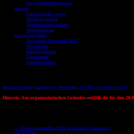
Die Schießbedingungen
Service
Schützenhalle extern
Mitglied werden
Mitgliedsdaten ändern
Schützencloud
Downloads/Infos
Download Festschrift 2023
Downloads
Kleiderordnung
Dienstgrade
Schützenbedarf
„Spiel und Spaß“ abgesagt //
Benjamin Welp
Startseite
14. September 2019
14. September 2019
Hinweis: Aus organisatorischen Gründen entfällt die für den 28.
←
Kreiskönigstreffen 2019 in Lindern / Sulingen //
09.09.2019
→