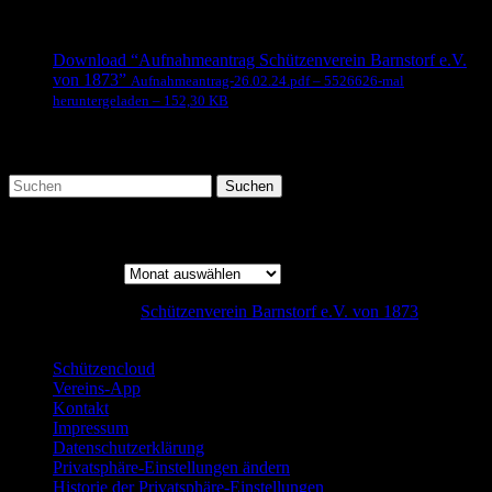
beliebte Downloads
Download “Aufnahmeantrag Schützenverein Barnstorf e.V.
von 1873”
Aufnahmeantrag-26.02.24.pdf – 5526626-mal
heruntergeladen – 152,30 KB
Suche
Beitrags-Archiv
Beitrags-Archiv
Copyright © 2026
Schützenverein Barnstorf e.V. von 1873
designed by: Steffen Nolting
Schützencloud
Vereins-App
Kontakt
Impressum
Datenschutzerklärung
Privatsphäre-Einstellungen ändern
Historie der Privatsphäre-Einstellungen