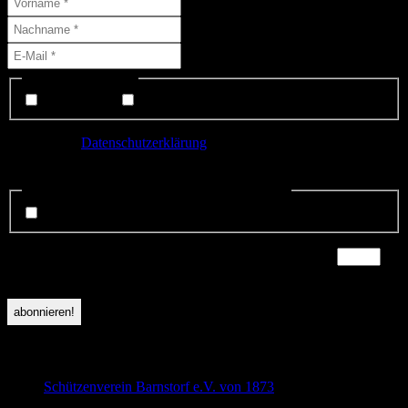
Liste(n) auswählen:
Interessenten
Mitglieder
Ich habe die
Datenschutzerklärung
gelesen und bin mit der
Speicherung meiner Daten einverstanden.
Datenschutzerklärung gelsen und anerkannt.
*
ich stimme zu.
Sicherheitsfrage:
*
Zeit abgelaufen! Bitte Seite neu laden
×
6
=
6
folge uns auf Facebook
Schützenverein Barnstorf e.V. von 1873