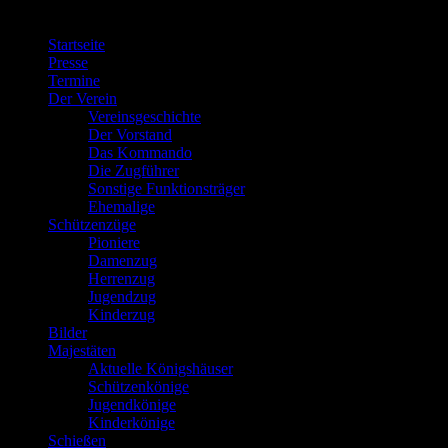
Menü
Startseite
Presse
Termine
Der Verein
Vereinsgeschichte
Der Vorstand
Das Kommando
Die Zugführer
Sonstige Funktionsträger
Ehemalige
Schützenzüge
Pioniere
Damenzug
Herrenzug
Jugendzug
Kinderzug
Bilder
Majestäten
Aktuelle Königshäuser
Schützenkönige
Jugendkönige
Kinderkönige
Schießen