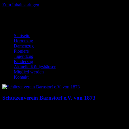
Zum Inhalt springen
Startseite
Herrenzug
Damenzug
Pioniere
Jugendzug
Kinderzug
Aktuelle Königshäuser
Mitglied werden
Kontakt
Schützenverein Barnstorf e.V. von 1873
Dies ist die Homepage des Schützenverein Barnstorf e.V. von 1873.
Hier findst du News, Termine, Bilder, Downloads und mehr auf
einem Blick!