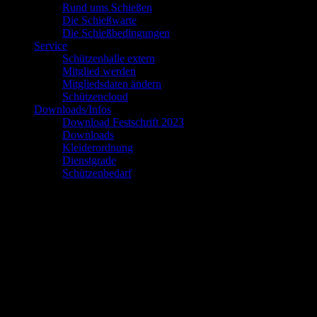
Rund ums Schießen
Die Schießwarte
Die Schießbedingungen
Service
Schützenhalle extern
Mitglied werden
Mitgliedsdaten ändern
Schützencloud
Downloads/Infos
Download Festschrift 2023
Downloads
Kleiderordnung
Dienstgrade
Schützenbedarf
Jugendkönige
Jahr:
Name:
Jahr:
Name:
1969
Alfred Domroese
1970
Wilhelm Bagge
1971
Horst Bokelmann
1972
Uwe Barnewold
1973
Rolf Dunger
1974
Eckard Dammann
1975
Bernd Jedlicka
1976
Hubert Funke
1977
Alfons Sander
1978
Klaus Beglau