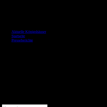
2019
Rene Stahmann
2022
Jannis Cordes
2023
Eric Oelmann
2024
Jan Dietzmann
2025
Nicolas Warnke
Letzte Änderungen:
Aktuelle Königshäuser
9. Juli 2026
Startseite
9. Juli 2026
Presseberichte
15. Juni 2026
Die nächsten Veranstaltungen…
…findet Ihr hier:
Abonniere unseren Newsletter
Abonniere unseren Newsletter und schließe Dich 46 anderen
Abonnenten an.
( * = Pflichtfelder )