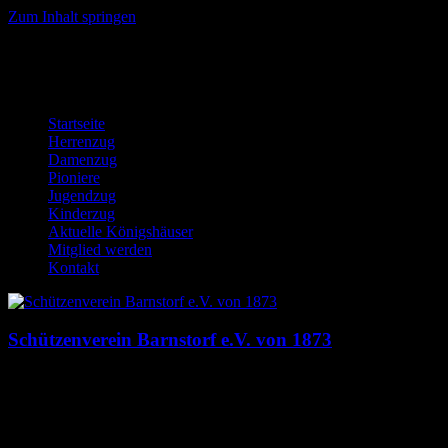
Zum Inhalt springen
Startseite
Herrenzug
Damenzug
Pioniere
Jugendzug
Kinderzug
Aktuelle Königshäuser
Mitglied werden
Kontakt
Schützenverein Barnstorf e.V. von 1873
Dies ist die Homepage des Schützenverein Barnstorf e.V. von 1873. 
Menü