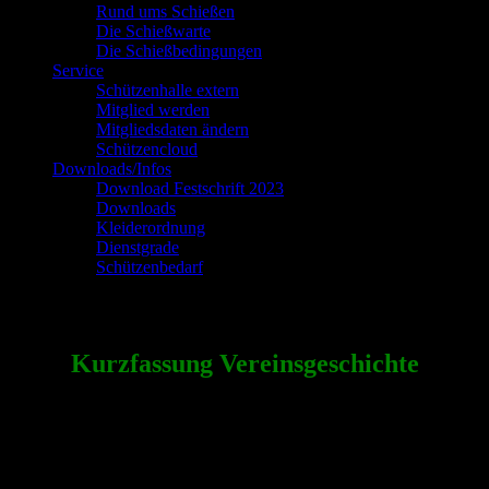
Rund ums Schießen
Die Schießwarte
Die Schießbedingungen
Service
Schützenhalle extern
Mitglied werden
Mitgliedsdaten ändern
Schützencloud
Downloads/Infos
Download Festschrift 2023
Downloads
Kleiderordnung
Dienstgrade
Schützenbedarf
Vereinsgeschichte
Kurzfassung Vereinsgeschichte
Im Jahre 1873 wurde der Schützenverein
Barnstorf in seiner jetzigen Form gegründet
und in das Vereinsregister eingetragen.