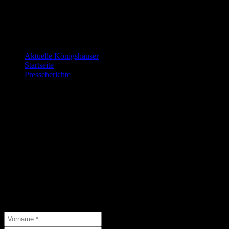
friedlichen und frei-
heitlichen Welt.
Letzte Änderungen:
Aktuelle Königshäuser
9. Juli 2026
Startseite
9. Juli 2026
Presseberichte
15. Juni 2026
Die nächsten Veranstaltungen…
…findet Ihr hier:
Abonniere unseren Newsletter
Abonniere unseren Newsletter und schließe Dich 46 anderen
Abonnenten an.
( * = Pflichtfelder )