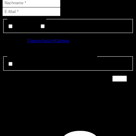
Liste(n) auswählen:
Interessenten
Mitglieder
Ich habe die
Datenschutzerklärung
gelesen und bin mit der
Speicherung meiner Daten einverstanden.
Datenschutzerklärung gelsen und anerkannt.
*
ich stimme zu.
Sicherheitsfrage:
*
Zeit abgelaufen! Bitte Seite neu laden
×
vier
=