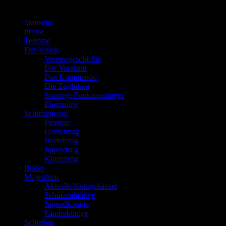
Menü
Startseite
Presse
Termine
Der Verein
Vereinsgeschichte
Der Vorstand
Das Kommando
Die Zugführer
Sonstige Funktionsträger
Ehemalige
Schützenzüge
Pioniere
Damenzug
Herrenzug
Jugendzug
Kinderzug
Bilder
Majestäten
Aktuelle Königshäuser
Schützenkönige
Jugendkönige
Kinderkönige
Schießen