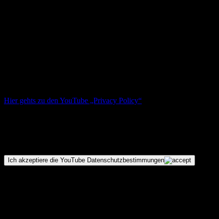
damaligen Oberkreis-
direktors Dr. Brunow wurde dieser Tag festlich begangen.
Zum ansehen musst du mit den YouTube Cookies
einverstanden sein.
Mit dem akzeptieren werden Cookies (third Party) an YouTube
übertragen.
Hier gehts zu den YouTube „Privacy Policy“
Wen du einverstanden bist, wird die Seite neu geladen und das
Video wird abgespielt.
Viel Spaß!
Ich akzeptiere die YouTube Datenschutzbestimmungen
Unter Federführung des Schützenvereins wurde 1956 ein
Spielmannszug aufgestellt, der