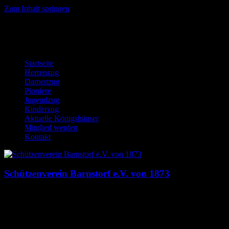
Zum Inhalt springen
Startseite
Herrenzug
Damenzug
Pioniere
Jugendzug
Kinderzug
Aktuelle Königshäuser
Mitglied werden
Kontakt
Schützenverein Barnstorf e.V. von 1873
Dies ist die Homepage des Schützenverein Barnstorf e.V. von 1873.
Hier findst du News, Termine, Bilder, Downloads und mehr auf
einem Blick!