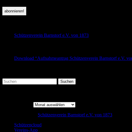
folge uns auf Facebook
Schützenverein Barnstorf e.V. von 1873
beliebte Downloads
Download “Aufnahmeantrag Schützenverein Barnstorf e.V. v
Suche
Beitrags-Archiv
Beitrags-Archiv
Copyright © 2026
Schützenverein Barnstorf e.V. von 1873
designed b
Schützencloud
Vereins-App