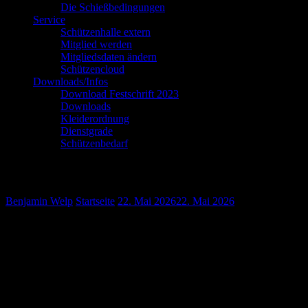
Die Schießbedingungen
Service
Schützenhalle extern
Mitglied werden
Mitgliedsdaten ändern
Schützencloud
Downloads/Infos
Download Festschrift 2023
Downloads
Kleiderordnung
Dienstgrade
Schützenbedarf
SF 2026 //
Benjamin Welp
Startseite
22. Mai 2026
22. Mai 2026
…geht es stark in Richtung „Schützenfest“. Nur noch wenige Woch
eindrücklich, dass die „wichtigste Zeit“ unseres Vereins unmittel
Absolute Bereitschaft herrscht auch in den Königshäusern. Dies be