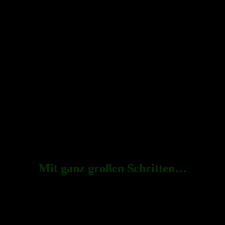
Mit ganz großen Schritten…
en! Die neuen Hinweisschilder an den Ortseingängen sind bereits 
bar vor der Tür steht. Mit allen wollen wir Schützenfest feiern…
weisend machen heute den Anfang unser Jugendkönigshaus um Jugendma