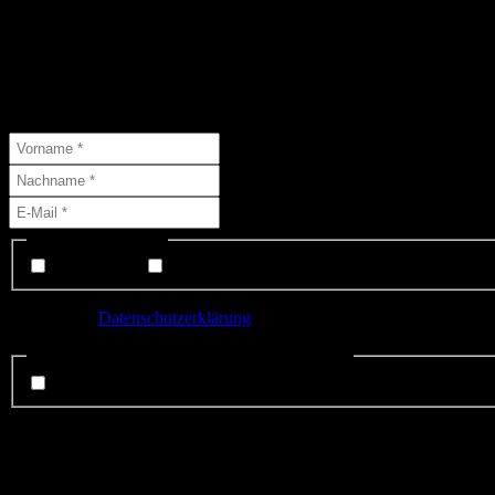
Abonniere unseren Newsletter
Abonniere unseren Newsletter und schließe Dich 46 anderen Abonne
( * = Pflichtfelder )
Liste(n) auswählen:
Interessenten
Mitglieder
Ich habe die
Datenschutzerklärung
gelesen und bin mit der Speicheru
Datenschutzerklärung gelsen und anerkannt.
*
ich stimme zu.