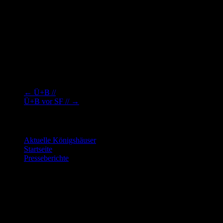
←
Ü+B //
Ü+B vor SF //
→
Letzte Änderungen:
Aktuelle Königshäuser
9. Juli 2026
Startseite
9. Juli 2026
Presseberichte
15. Juni 2026
Die nächsten Veranstaltungen…
…findet Ihr hier: