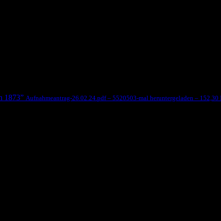
on 1873”
Aufnahmeantrag-26.02.24.pdf – 5520503-mal heruntergeladen – 152,30
y: Steffen Nolting