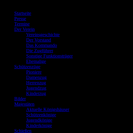
Menü
Startseite
Presse
Termine
Der Verein
Vereinsgeschichte
Der Vorstand
Das Kommando
Die Zugführer
Sonstige Funktionsträger
Ehemalige
Schützenzüge
Pioniere
Damenzug
Herrenzug
Jugendzug
Kinderzug
Bilder
Majestäten
Aktuelle Königshäuser
Schützenkönige
Jugendkönige
Kinderkönige
Schießen