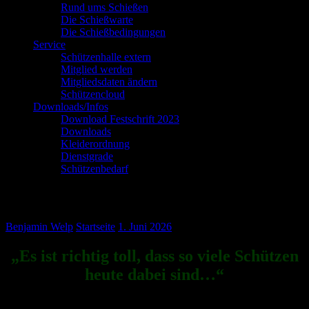
Rund ums Schießen
Die Schießwarte
Die Schießbedingungen
Service
Schützenhalle extern
Mitglied werden
Mitgliedsdaten ändern
Schützencloud
Downloads/Infos
Download Festschrift 2023
Downloads
Kleiderordnung
Dienstgrade
Schützenbedarf
Letztes Schießen v. SF //
Benjamin Welp
Startseite
1. Juni 2026
„Es ist richtig toll, dass so viele Schützen
heute dabei sind…“
So sagte es unser 1. Schießwart Timo Dießelberg bei der