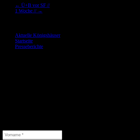
←
Ü+B vor SF //
1 Woche //
→
Letzte Änderungen:
Aktuelle Königshäuser
9. Juli 2026
Startseite
9. Juli 2026
Presseberichte
15. Juni 2026
Die nächsten Veranstaltungen…
…findet Ihr hier:
Abonniere unseren Newsletter
Abonniere unseren Newsletter und schließe Dich 46 anderen
Abonnenten an.
( * = Pflichtfelder )