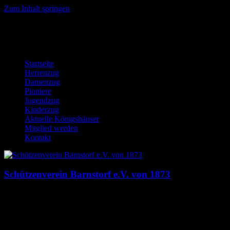
Zum Inhalt springen
Startseite
Herrenzug
Damenzug
Pioniere
Jugendzug
Kinderzug
Aktuelle Königshäuser
Mitglied werden
Kontakt
Schützenverein Barnstorf e.V. von 1873
Dies ist die Homepage des Schützenverein Barnstorf e.V. von 1873.
Hier findst du News, Termine, Bilder, Downloads und mehr auf
einem Blick!