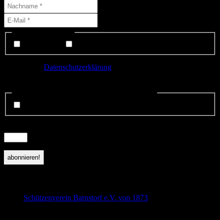
Liste(n) auswählen:
Interessenten
Mitglieder
Ich habe die
Datenschutzerklärung
gelesen und bin mit der
Speicherung meiner Daten einverstanden.
Datenschutzerklärung gelsen und anerkannt.
*
ich stimme zu.
Sicherheitsfrage:
*
Zeit abgelaufen! Bitte Seite neu laden
9
−
1
=
folge uns auf Facebook
Schützenverein Barnstorf e.V. von 1873
beliebte Downloads