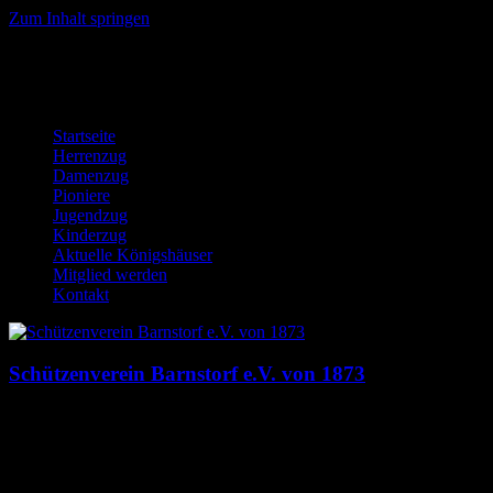
Zum Inhalt springen
Startseite
Herrenzug
Damenzug
Pioniere
Jugendzug
Kinderzug
Aktuelle Königshäuser
Mitglied werden
Kontakt
Schützenverein Barnstorf e.V. von 1873
Dies ist die Homepage des Schützenverein Barnstorf e.V. von 1873.
Hier findst du News, Termine, Bilder, Downloads und mehr auf
einem Blick!