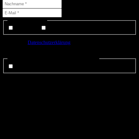
Liste(n) auswählen:
Interessenten
Mitglieder
Ich habe die
Datenschutzerklärung
gelesen und bin mit der
Speicherung meiner Daten einverstanden.
Datenschutzerklärung gelsen und anerkannt.
*
ich stimme zu.
Sicherheitsfrage:
*
Zeit abgelaufen! Bitte Seite neu laden