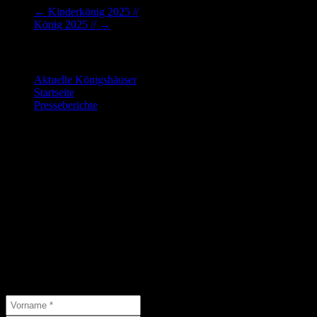
←
Kinderkönig 2025 //
König 2025 //
→
Letzte Änderungen:
Aktuelle Königshäuser
9. Juli 2026
Startseite
9. Juli 2026
Presseberichte
15. Juni 2026
Die nächsten Veranstaltungen…
…findet Ihr hier:
Abonniere unseren Newsletter
Abonniere unseren Newsletter und schließe Dich 46 anderen
Abonnenten an.
( * = Pflichtfelder )