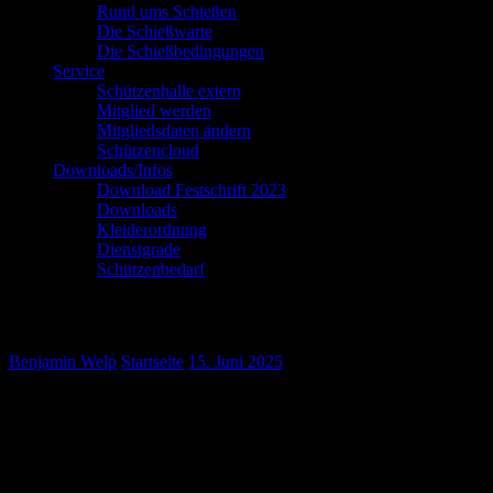
Rund ums Schießen
Die Schießwarte
Die Schießbedingungen
Service
Schützenhalle extern
Mitglied werden
Mitgliedsdaten ändern
Schützencloud
Downloads/Infos
Download Festschrift 2023
Downloads
Kleiderordnung
Dienstgrade
Schützenbedarf
Jugendkönig //
Benjamin Welp
Startseite
15. Juni 2025
Barnstorf hat einen neuen Jugendkönig!
Nicolas Warnke