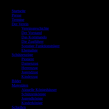
Menü
Startseite
Presse
Termine
Der Verein
Vereinsgeschichte
Der Vorstand
Das Kommando
Die Zugführer
Sonstige Funktionsträger
Ehemalige
Schützenzüge
Pioniere
Damenzug
Herrenzug
Jugendzug
Kinderzug
Bilder
Majestäten
Aktuelle Königshäuser
Schützenkönige
Jugendkönige
Kinderkönige
Schießen