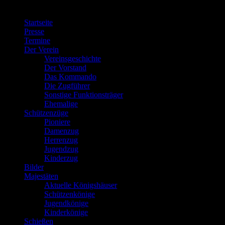
Menü
Startseite
Presse
Termine
Der Verein
Vereinsgeschichte
Der Vorstand
Das Kommando
Die Zugführer
Sonstige Funktionsträger
Ehemalige
Schützenzüge
Pioniere
Damenzug
Herrenzug
Jugendzug
Kinderzug
Bilder
Majestäten
Aktuelle Königshäuser
Schützenkönige
Jugendkönige
Kinderkönige
Schießen