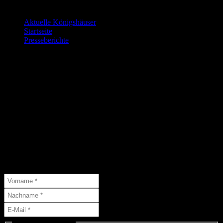
Letzte Änderungen:
Aktuelle Königshäuser
9. Juli 2026
Startseite
9. Juli 2026
Presseberichte
15. Juni 2026
Die nächsten Veranstaltungen…
…findet Ihr hier:
Abonniere unseren Newsletter
Abonniere unseren Newsletter und schließe Dich 46 anderen
Abonnenten an.
( * = Pflichtfelder )
Liste(n) auswählen: