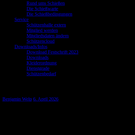
Rund ums Schießen
Die Schießwarte
Die Schießbedingungen
Service
Schützenhalle extern
Mitglied werden
Mitgliedsdaten ändern
Schützencloud
Downloads/Infos
Download Festschrift 2023
Downloads
Kleiderordnung
Dienstgrade
Schützenbedarf
ZGJV
Benjamin Welp
6. April 2026