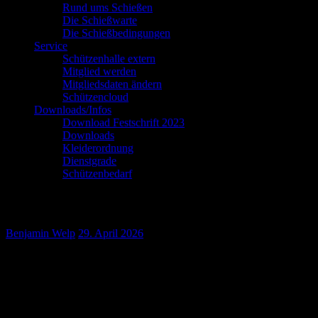
Rund ums Schießen
Die Schießwarte
Die Schießbedingungen
Service
Schützenhalle extern
Mitglied werden
Mitgliedsdaten ändern
Schützencloud
Downloads/Infos
Download Festschrift 2023
Downloads
Kleiderordnung
Dienstgrade
Schützenbedarf
WhatsApp Image 2026-04-29 at 18.26.22
Benjamin Welp
29. April 2026