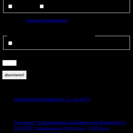
Interessenten
Mitglieder
Ich habe die
Datenschutzerklärung
gelesen und bin mit der
Speicherung meiner Daten einverstanden.
Datenschutzerklärung gelsen und anerkannt.
*
ich stimme zu.
Sicherheitsfrage:
*
Zeit abgelaufen! Bitte Seite neu laden
sieben
+
=
15
folge uns auf Facebook
Schützenverein Barnstorf e.V. von 1873
beliebte Downloads
Download “Aufnahmeantrag Schützenverein Barnstorf e.V.
von 1873”
Aufnahmeantrag-26.02.24.pdf – 5530502-mal