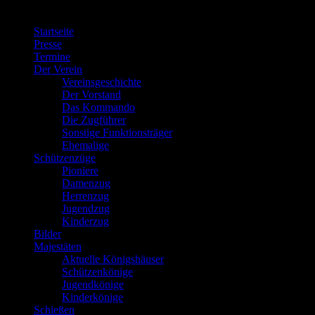
Menü
Startseite
Presse
Termine
Der Verein
Vereinsgeschichte
Der Vorstand
Das Kommando
Die Zugführer
Sonstige Funktionsträger
Ehemalige
Schützenzüge
Pioniere
Damenzug
Herrenzug
Jugendzug
Kinderzug
Bilder
Majestäten
Aktuelle Königshäuser
Schützenkönige
Jugendkönige
Kinderkönige
Schießen