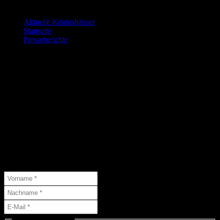
Letzte Änderungen:
Aktuelle Königshäuser
9. Juli 2026
Startseite
9. Juli 2026
Presseberichte
15. Juni 2026
Die nächsten Veranstaltungen…
…findet Ihr hier:
Abonniere unseren Newsletter
Abonniere unseren Newsletter und schließe Dich 46 anderen
Abonnenten an.
( * = Pflichtfelder )
Liste(n) auswählen: