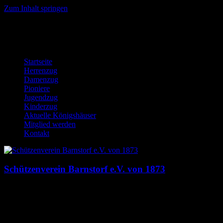
Zum Inhalt springen
Startseite
Herrenzug
Damenzug
Pioniere
Jugendzug
Kinderzug
Aktuelle Königshäuser
Mitglied werden
Kontakt
Schützenverein Barnstorf e.V. von 1873
Dies ist die Homepage des Schützenverein Barnstorf e.V. von 1873.
Hier findst du News, Termine, Bilder, Downloads und mehr auf
einem Blick!